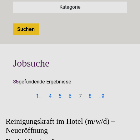
Kategorie
Kategorie
Suchen
Jobsuche
85
gefundende Ergebnisse
1...
4
5
6
7
8
...9
Reinigungskraft im Hotel (m/w/d) –
Neueröffnung