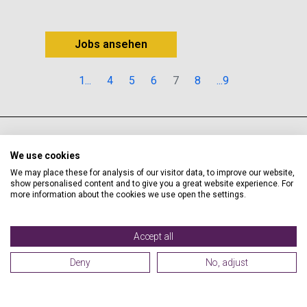
Jobs ansehen
1...
4
5
6
7
8
...9
We use cookies
We may place these for analysis of our visitor data, to improve our website,
show personalised content and to give you a great website experience. For
more information about the cookies we use open the settings.
Unsere Standorte
Accept all
Premier Inn Hotels Deutschland
Deny
No, adjust
Premier Inn UK Hotels