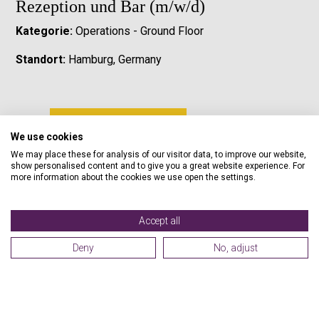
Rezeption und Bar (m/w/d)
Kategorie:
Operations - Ground Floor
Standort:
Hamburg, Germany
Jobs ansehen
We use cookies
We may place these for analysis of our visitor data, to improve our website,
show personalised content and to give you a great website experience. For
Teamleiter Hoteloperative (m/w/d)
more information about the cookies we use open the settings.
Kategorie:
Operations - Ground Floor
Accept all
Standort:
Saarbrücken, Germany
Deny
No, adjust
Jobs ansehen