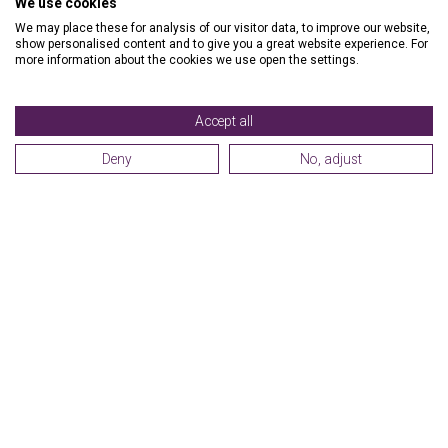
Reinigungskraft im Hotel (m/w/d) -
We use cookies
Teilzeit
We may place these for analysis of our visitor data, to improve our website,
show personalised content and to give you a great website experience. For
more information about the cookies we use open the settings.
Kategorie:
Operations - Public Cleaning
Standort:
Hallbergmoos, Germany
Accept all
Deny
No, adjust
Jobs ansehen
Unsere Standorte
Premier Inn Hotels Deutschland